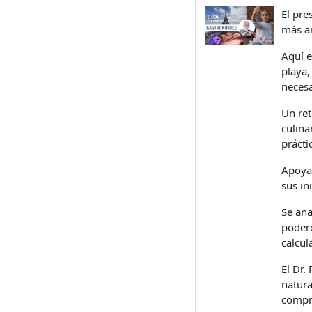
El pre
más am
Aquí e
playa,
necesa
Un ret
culina
prácti
Apoyad
sus ini
Se ana
podero
calcul
El Dr.
natura
compr