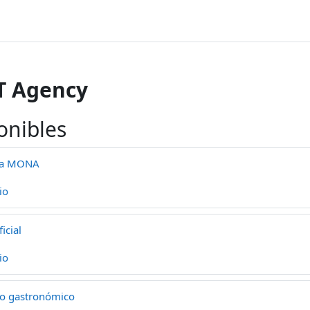
T Agency
onibles
 La MONA
io
icial
io
mo gastronómico